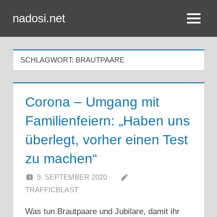
Zum
nadosi.net
Inhalt
Menü
springen
SCHLAGWORT:
BRAUTPAARE
Corona – Umgang mit
Familienfeiern: „Haben uns
überlegt, vorher einen Test
zu machen“
9. SEPTEMBER 2020
TRAFFICBLAST
Was tun Brautpaare und Jubilare, damit ihr