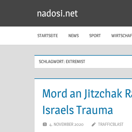
Zum
nadosi.net
Inhalt
springen
STARTSEITE
NEWS
SPORT
WIRTSCHAF
SCHLAGWORT:
EXTREMIST
Mord an Jitzchak R
Israels Trauma
4. NOVEMBER 2020
TRAFFICBLAST