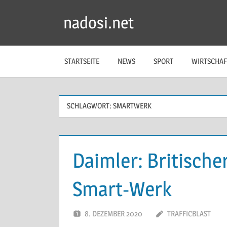
Zum
nadosi.net
Inhalt
springen
STARTSEITE
NEWS
SPORT
WIRTSCHAF
SCHLAGWORT:
SMARTWERK
Daimler: Britische
Smart-Werk
8. DEZEMBER 2020
TRAFFICBLAST