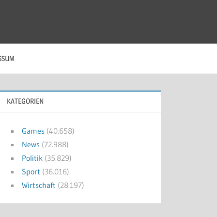
SSUM
KATEGORIEN
Games
(40.658)
News
(72.988)
Politik
(35.829)
Sport
(36.016)
Wirtschaft
(28.197)