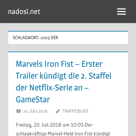
Zum
nadosi.net
Inhalt
Menü
springen
SCHLAGWORT:
1005 DER
Marvels Iron Fist – Erster
Trailer kündigt die 2. Staffel
der Netflix-Serie an –
GameStar
20. JULI 2018
TRAFFICBLAST
Freitag, 20. Juli 2018 um 10:05 Der
schlagkräftige Marvel-Held Iron Fist kündigt