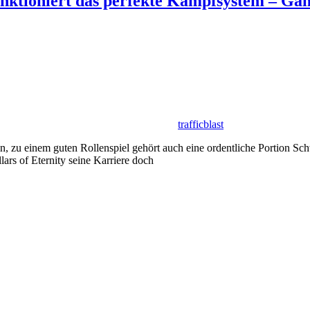
unktioniert das perfekte Kampfsystem – Ga
trafficblast
 zu einem guten Rollenspiel gehört auch eine ordentliche Portion Sc
ars of Eternity seine Karriere doch