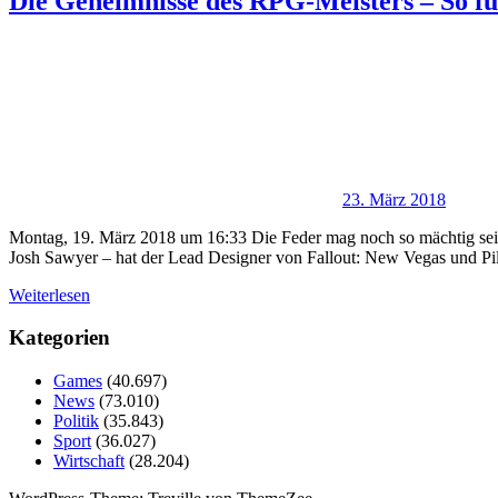
Die Geheimnisse des RPG-Meisters – So f
23. März 2018
Montag, 19. März 2018 um 16:33 Die Feder mag noch so mächtig sein,
Josh Sawyer – hat der Lead Designer von Fallout: New Vegas und Pill
Weiterlesen
Kategorien
Games
(40.697)
News
(73.010)
Politik
(35.843)
Sport
(36.027)
Wirtschaft
(28.204)