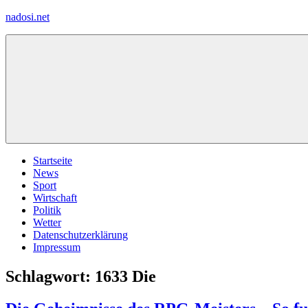
Zum
nadosi.net
Inhalt
springen
Menü
Startseite
News
Sport
Wirtschaft
Politik
Wetter
Datenschutzerklärung
Impressum
Schlagwort:
1633 Die