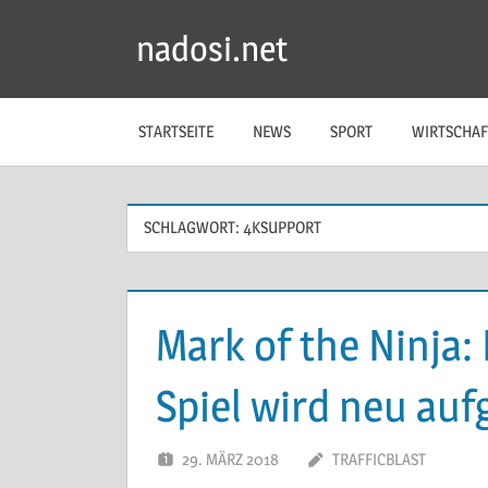
Zum
nadosi.net
Inhalt
springen
STARTSEITE
NEWS
SPORT
WIRTSCHAF
SCHLAGWORT:
4KSUPPORT
Mark of the Ninja:
Spiel wird neu auf
29. MÄRZ 2018
TRAFFICBLAST