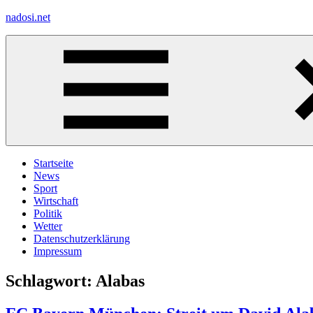
Zum
nadosi.net
Inhalt
springen
Menü
Startseite
News
Sport
Wirtschaft
Politik
Wetter
Datenschutzerklärung
Impressum
Schlagwort:
Alabas