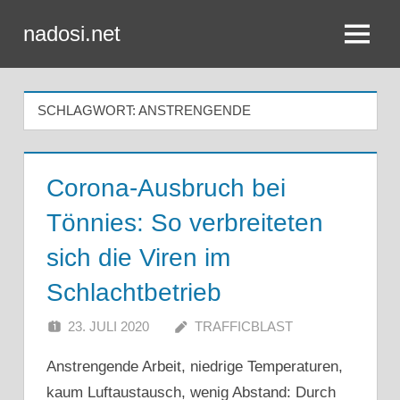
Zum
nadosi.net
Inhalt
Menü
springen
SCHLAGWORT:
ANSTRENGENDE
Corona-Ausbruch bei
Tönnies: So verbreiteten
sich die Viren im
Schlachtbetrieb
23. JULI 2020
TRAFFICBLAST
Anstrengende Arbeit, niedrige Temperaturen,
kaum Luftaustausch, wenig Abstand: Durch