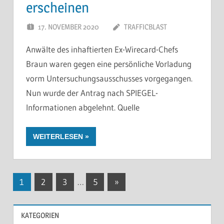
erscheinen
17. NOVEMBER 2020
TRAFFICBLAST
Anwälte des inhaftierten Ex-Wirecard-Chefs
Braun waren gegen eine persönliche Vorladung
vorm Untersuchungsausschusses vorgegangen.
Nun wurde der Antrag nach SPIEGEL-
Informationen abgelehnt. Quelle
WEITERLESEN
Seitennummerierung
Nächste
1
2
3
…
5
»
Beiträge
der
KATEGORIEN
Beiträge