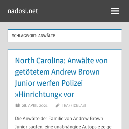
Zum
nadosi.net
Inhalt
Menü
springen
SCHLAGWORT:
ANWÄLTE
North Carolina: Anwälte von
getötetem Andrew Brown
Junior werfen Polizei
»Hinrichtung« vor
28. APRIL 2021
TRAFFICBLAST
Die Anwälte der Familie von Andrew Brown
Junior sagten, eine unabhängige Autopsie zeige,