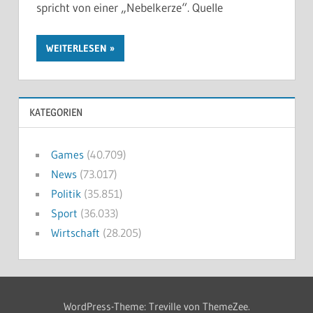
spricht von einer „Nebelkerze“. Quelle
WEITERLESEN
KATEGORIEN
Games
(40.709)
News
(73.017)
Politik
(35.851)
Sport
(36.033)
Wirtschaft
(28.205)
WordPress-Theme: Treville von ThemeZee.