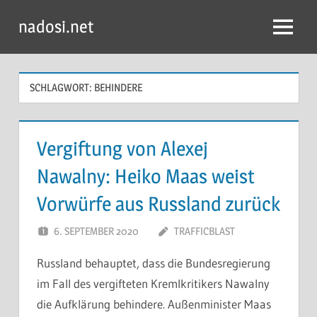
Zum
nadosi.net
Inhalt
Menü
springen
SCHLAGWORT:
BEHINDERE
Vergiftung von Alexej
Nawalny: Heiko Maas weist
Vorwürfe aus Russland zurück
6. SEPTEMBER 2020
TRAFFICBLAST
Russland behauptet, dass die Bundesregierung
im Fall des vergifteten Kremlkritikers Nawalny
die Aufklärung behindere. Außenminister Maas