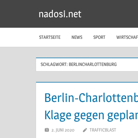
Zum
nadosi.net
Inhalt
springen
STARTSEITE
NEWS
SPORT
WIRTSCHAF
SCHLAGWORT:
BERLINCHARLOTTENBURG
Berlin-Charlottenb
Klage gegen gepla
2. JUNI 2020
TRAFFICBLAST