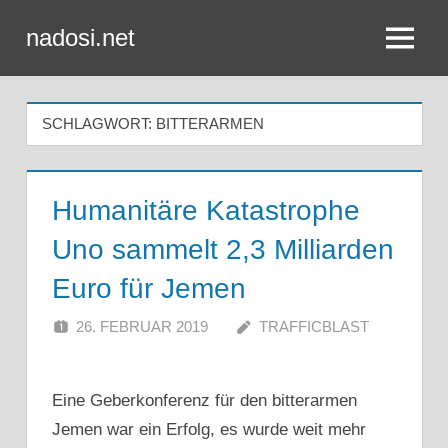
Zum
nadosi.net
Inhalt
Menü
springen
SCHLAGWORT:
BITTERARMEN
Humanitäre Katastrophe
Uno sammelt 2,3 Milliarden
Euro für Jemen
26. FEBRUAR 2019
TRAFFICBLAST
Eine Geberkonferenz für den bitterarmen
Jemen war ein Erfolg, es wurde weit mehr