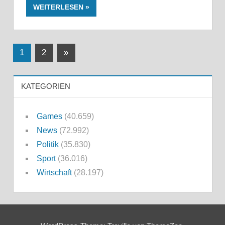
WEITERLESEN
Seitennummerierung
Nächste
1
2
»
Beiträge
der
KATEGORIEN
Beiträge
Games
(40.659)
News
(72.992)
Politik
(35.830)
Sport
(36.016)
Wirtschaft
(28.197)