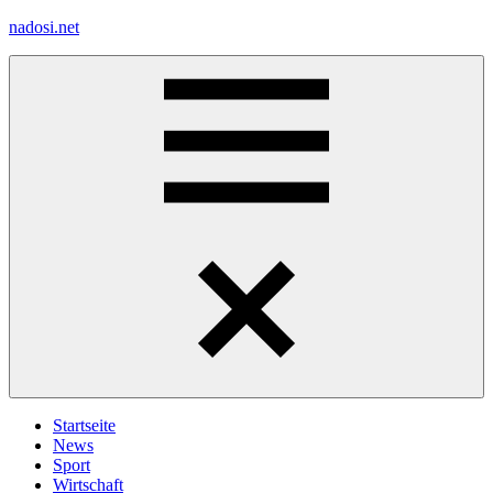
Zum
nadosi.net
Inhalt
springen
Menü
Startseite
News
Sport
Wirtschaft