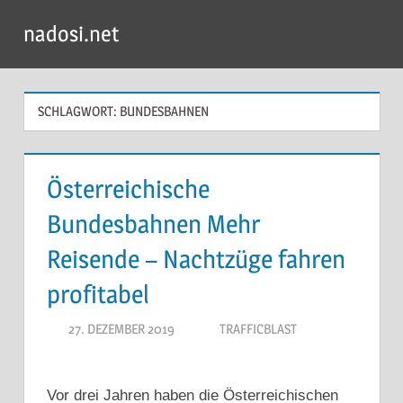
Zum
nadosi.net
Inhalt
Menü
springen
SCHLAGWORT:
BUNDESBAHNEN
Österreichische
Bundesbahnen Mehr
Reisende – Nachtzüge fahren
profitabel
27. DEZEMBER 2019
TRAFFICBLAST
Vor drei Jahren haben die Österreichischen