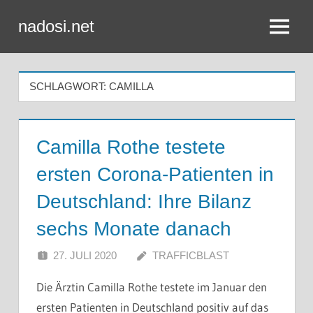
Zum
nadosi.net
Inhalt
Menü
springen
SCHLAGWORT:
CAMILLA
Camilla Rothe testete
ersten Corona-Patienten in
Deutschland: Ihre Bilanz
sechs Monate danach
27. JULI 2020
TRAFFICBLAST
Die Ärztin Camilla Rothe testete im Januar den
ersten Patienten in Deutschland positiv auf das