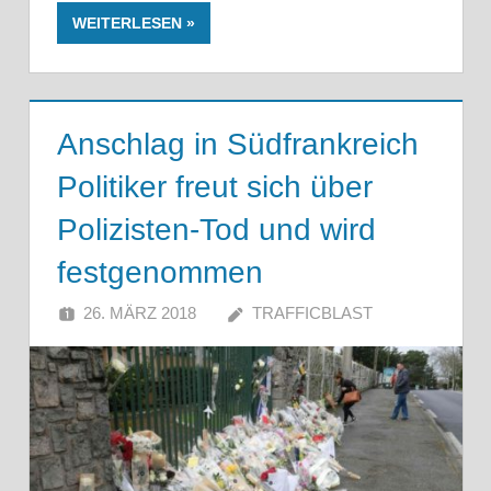
WEITERLESEN
Anschlag in Südfrankreich
Politiker freut sich über
Polizisten-Tod und wird
festgenommen
26. MÄRZ 2018
TRAFFICBLAST