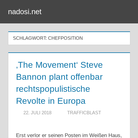
Zum
nadosi.net
Inhalt
Menü
springen
SCHLAGWORT:
CHEFPOSITION
‚The Movement‘ Steve
Bannon plant offenbar
rechtspopulistische
Revolte in Europa
22. JULI 2018
TRAFFICBLAST
Erst verlor er seinen Posten im Weißen Haus,