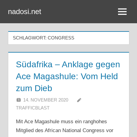
Zum
nadosi.net
Inhalt
Menü
springen
SCHLAGWORT:
CONGRESS
Südafrika – Anklage gegen
Ace Magashule: Vom Held
zum Dieb
14. NOVEMBER 2020
TRAFFICBLAST
Mit Ace Magashule muss ein ranghohes
Mitglied des African National Congress vor