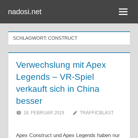
Zum
nadosi.net
Inhalt
Menü
springen
SCHLAGWORT:
CONSTRUCT
Verwechslung mit Apex
Legends – VR-Spiel
verkauft sich in China
besser
18. FEBRUAR 2019
TRAFFICBLAST
Apex Construct und Apex Legends haben nur