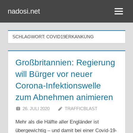
Zum
nadosi.net
Inhalt
Menü
springen
SCHLAGWORT:
COVID19ERKANKUNG
Großbritannien: Regierung
will Bürger vor neuer
Corona-Infektionswelle
zum Abnehmen animieren
26. JULI 2020
TRAFFICBLAST
Mehr als die Hälfte aller Engländer ist
übergewichtig – und damit bei einer Covid-19-