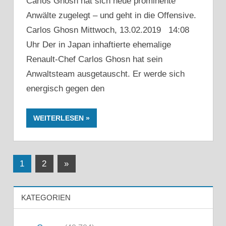
Carlos Ghosn hat sich neue prominente
Anwälte zugelegt – und geht in die Offensive.
Carlos Ghosn Mittwoch, 13.02.2019 14:08
Uhr Der in Japan inhaftierte ehemalige
Renault-Chef Carlos Ghosn hat sein
Anwaltsteam ausgetauscht. Er werde sich
energisch gegen den
WEITERLESEN
Seitennummerierung
Nächste
1
2
»
Beiträge
der
KATEGORIEN
Beiträge