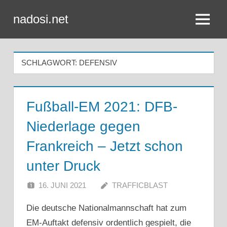
Zum
nadosi.net
Inhalt
Menü
springen
SCHLAGWORT:
DEFENSIV
Fußball-EM 2021: DFB-
Niederlage gegen
Frankreich – Jetzt schon
unter Druck
16. JUNI 2021
TRAFFICBLAST
Die deutsche Nationalmannschaft hat zum
EM-Auftakt defensiv ordentlich gespielt, die