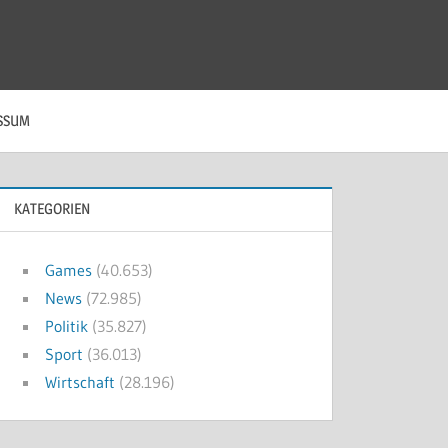
SSUM
KATEGORIEN
Games
(40.653)
News
(72.985)
Politik
(35.827)
Sport
(36.013)
Wirtschaft
(28.196)