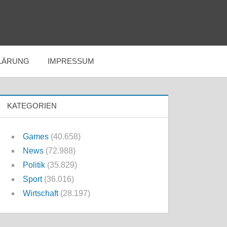
LÄRUNG
IMPRESSUM
KATEGORIEN
Games
(40.658)
News
(72.988)
Politik
(35.829)
Sport
(36.016)
Wirtschaft
(28.197)