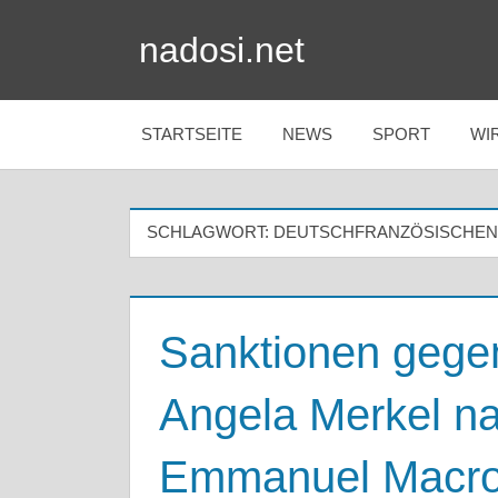
Zum
nadosi.net
Inhalt
springen
STARTSEITE
NEWS
SPORT
WI
SCHLAGWORT:
DEUTSCHFRANZÖSISCHEN
Sanktionen gegen
Angela Merkel na
Emmanuel Macro