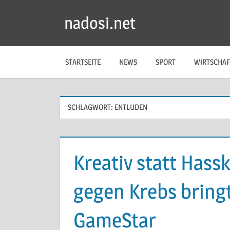
Zum
nadosi.net
Inhalt
springen
STARTSEITE
NEWS
SPORT
WIRTSCHAF
SCHLAGWORT:
ENTLUDEN
Kreativ statt Has
gegen Krebs bring
GameStar