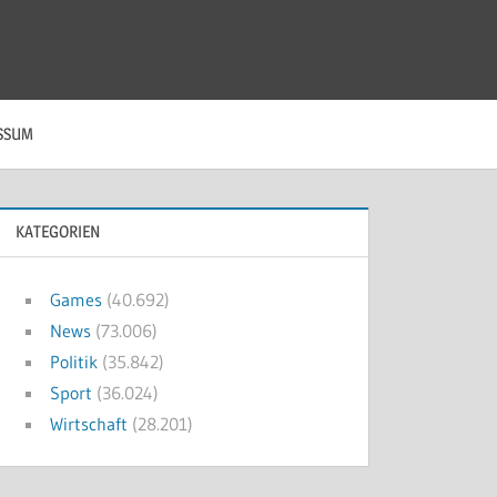
SSUM
KATEGORIEN
Games
(40.692)
News
(73.006)
Politik
(35.842)
Sport
(36.024)
Wirtschaft
(28.201)