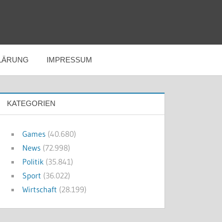
LÄRUNG
IMPRESSUM
KATEGORIEN
Games
(40.680)
News
(72.998)
Politik
(35.841)
Sport
(36.022)
Wirtschaft
(28.199)