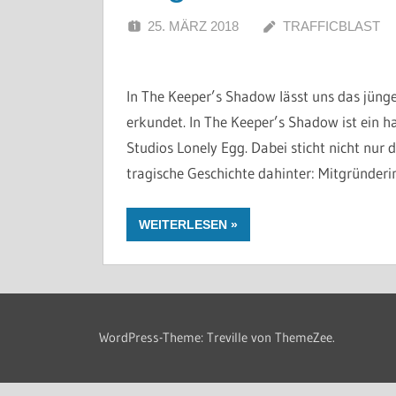
25. MÄRZ 2018
TRAFFICBLAST
In The Keeper’s Shadow lässt uns das jüng
erkundet. In The Keeper’s Shadow ist ein 
Studios Lonely Egg. Dabei sticht nicht nur 
tragische Geschichte dahinter: Mitgründerin
WEITERLESEN
WordPress-Theme: Treville von ThemeZee.