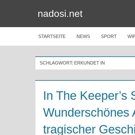
Zum
nadosi.net
Inhalt
springen
STARTSEITE
NEWS
SPORT
WI
SCHLAGWORT:
ERKUNDET IN
In The Keeper’s
Wunderschönes A
tragischer Gesch