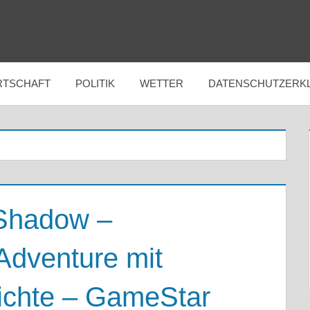
RTSCHAFT
POLITIK
WETTER
DATENSCHUTZERK
 Shadow –
dventure mit
ichte – GameStar