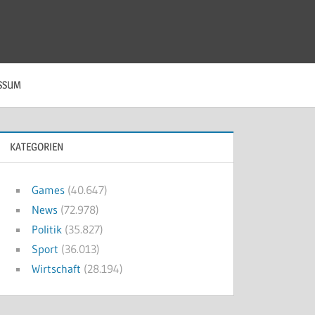
SSUM
KATEGORIEN
Games
(40.647)
News
(72.978)
Politik
(35.827)
Sport
(36.013)
Wirtschaft
(28.194)