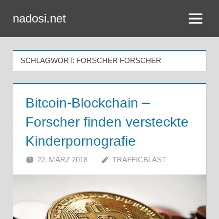
Zum
nadosi.net
Inhalt
Menü
springen
SCHLAGWORT:
FORSCHER FORSCHER
Bitcoin-Blockchain –
Forscher finden versteckte
Kinderpornografie
22. MÄRZ 2018
TRAFFICBLAST