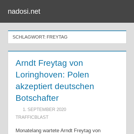
Zum
nadosi.net
Inhalt
Menü
springen
SCHLAGWORT:
FREYTAG
Arndt Freytag von
Loringhoven: Polen
akzeptiert deutschen
Botschafter
1. SEPTEMBER 2020
TRAFFICBLAST
Monatelang wartete Arndt Freytag von