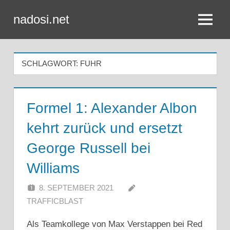
Zum
nadosi.net
Inhalt
Menü
springen
SCHLAGWORT:
FUHR
Formel 1: Alexander Albon
kehrt zurück und ersetzt
George Russell bei
Williams
8. SEPTEMBER 2021
TRAFFICBLAST
Als Teamkollege von Max Verstappen bei Red