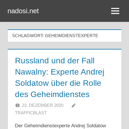
Zum
nadosi.net
Inhalt
Menü
springen
SCHLAGWORT:
GEHEIMDIENSTEXPERTE
Russland und der Fall
Nawalny: Experte Andrej
Soldatow über die Rolle
des Geheimdienstes
23. DEZEMBER 2020
TRAFFICBLAST
Der Geheimdienstexperte Andrej Soldatow