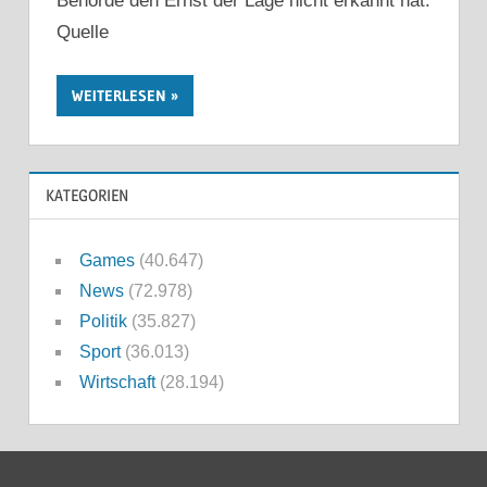
Behörde den Ernst der Lage nicht erkannt hat.
Quelle
WEITERLESEN
KATEGORIEN
Games
(40.647)
News
(72.978)
Politik
(35.827)
Sport
(36.013)
Wirtschaft
(28.194)