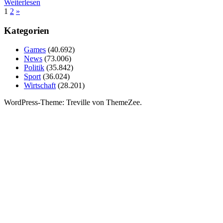
Weiterlesen
Seitennummerierung
Nächste
1
2
»
Beiträge
der
Kategorien
Beiträge
Games
(40.692)
News
(73.006)
Politik
(35.842)
Sport
(36.024)
Wirtschaft
(28.201)
WordPress-Theme: Treville von ThemeZee.