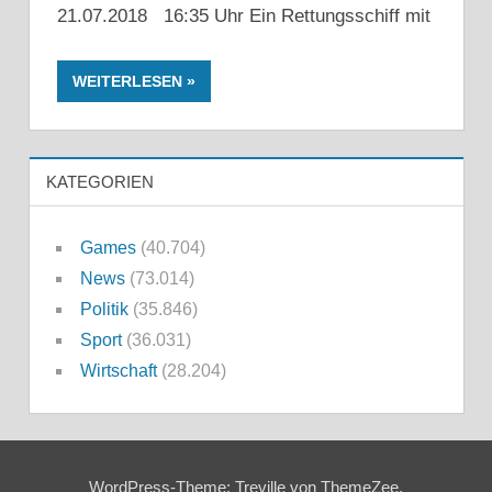
21.07.2018 16:35 Uhr Ein Rettungsschiff mit
WEITERLESEN
KATEGORIEN
Games
(40.704)
News
(73.014)
Politik
(35.846)
Sport
(36.031)
Wirtschaft
(28.204)
WordPress-Theme: Treville von ThemeZee.