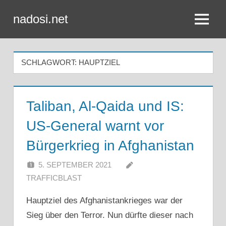
Zum
nadosi.net
Inhalt
Menü
springen
SCHLAGWORT:
HAUPTZIEL
Taliban, Al-Qaida und IS:
US-General warnt vor
Bürgerkrieg in Afghanistan
5. SEPTEMBER 2021
TRAFFICBLAST
Hauptziel des Afghanistankrieges war der
Sieg über den Terror. Nun dürfte dieser nach