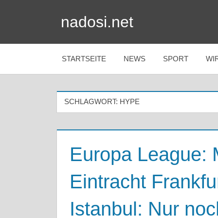
Zum
nadosi.net
Inhalt
springen
STARTSEITE
NEWS
SPORT
WI
SCHLAGWORT:
HYPE
Europa League: M
Eintracht Frankfu
Istanbul: Nur noc