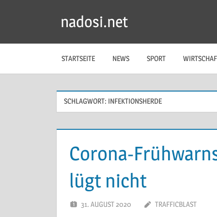
Zum
nadosi.net
Inhalt
springen
STARTSEITE
NEWS
SPORT
WIRTSCHAF
SCHLAGWORT:
INFEKTIONSHERDE
Corona-Frühwarns
lügt nicht
31. AUGUST 2020
TRAFFICBLAST