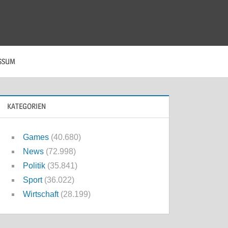
SSUM
KATEGORIEN
Games
(40.680)
News
(72.998)
Politik
(35.841)
Sport
(36.022)
Wirtschaft
(28.199)