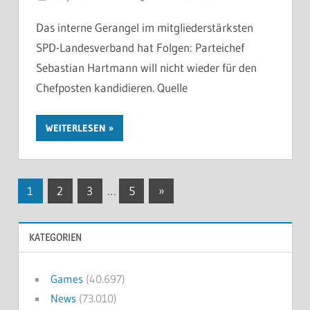
Das interne Gerangel im mitgliederstärksten
SPD-Landesverband hat Folgen: Parteichef
Sebastian Hartmann will nicht wieder für den
Chefposten kandidieren. Quelle
WEITERLESEN
Seitennummerierung
Nächste
1
2
3
…
5
»
Beiträge
der
KATEGORIEN
Beiträge
Games
(40.697)
News
(73.010)