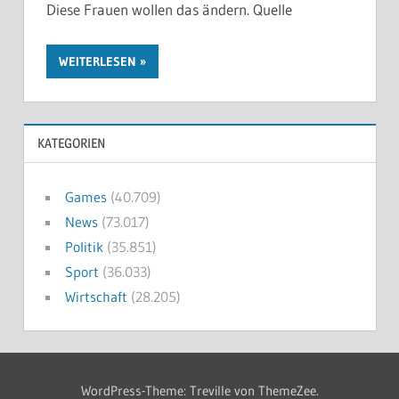
Diese Frauen wollen das ändern. Quelle
WEITERLESEN
KATEGORIEN
Games
(40.709)
News
(73.017)
Politik
(35.851)
Sport
(36.033)
Wirtschaft
(28.205)
WordPress-Theme: Treville von ThemeZee.