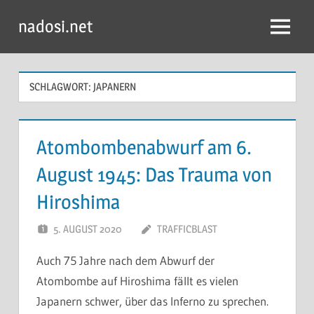
Zum
nadosi.net
Inhalt
Menü
springen
SCHLAGWORT:
JAPANERN
Atombombenabwurf am 6.
August 1945: Das Trauma von
Hiroshima
5. AUGUST 2020
TRAFFICBLAST
Auch 75 Jahre nach dem Abwurf der
Atombombe auf Hiroshima fällt es vielen
Japanern schwer, über das Inferno zu sprechen.