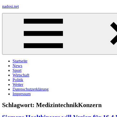
Zum
nadosi.net
Inhalt
springen
Menü
Startseite
News
Sport
Wirtschaft
Politik
Wetter
Datenschutzerklärung
Impressum
Schlagwort:
MedizintechnikKonzern