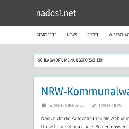
Zum
nadosi.net
Inhalt
springen
STARTSEITE
NEWS
SPORT
WIRTSCHAF
SCHLAGWORT:
MEINUNGSFORSCHERN
NRW-Kommunalwahl
14. SEPTEMBER 2020
TRAFFICBLAST
Nein, nicht die Pandemie trieb die Wähler
Umwelt- und Klimaschutz. Bemerkenswert b