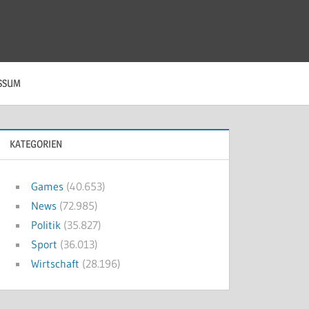
SSUM
KATEGORIEN
Games
(40.653)
News
(72.985)
Politik
(35.827)
Sport
(36.013)
Wirtschaft
(28.196)