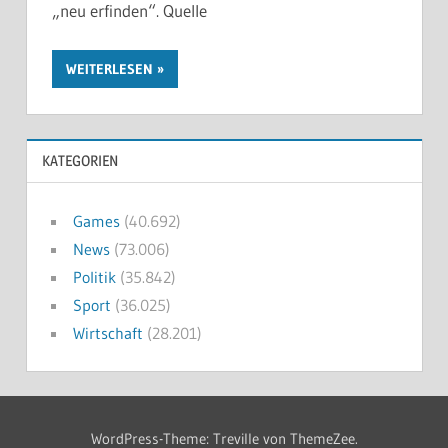
„neu erfinden“. Quelle
WEITERLESEN
KATEGORIEN
Games
(40.692)
News
(73.006)
Politik
(35.842)
Sport
(36.025)
Wirtschaft
(28.201)
WordPress-Theme: Treville von ThemeZee.