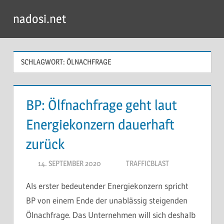
Zum
nadosi.net
Inhalt
Menü
springen
SCHLAGWORT:
ÖLNACHFRAGE
BP: Ölfnachfrage geht laut
Energiekonzern dauerhaft
zurück
14. SEPTEMBER 2020
TRAFFICBLAST
Als erster bedeutender Energiekonzern spricht
BP von einem Ende der unablässig steigenden
Ölnachfrage. Das Unternehmen will sich deshalb