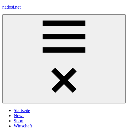
Zum
nadosi.net
Inhalt
springen
Menü
Startseite
News
Sport
Wirtschaft