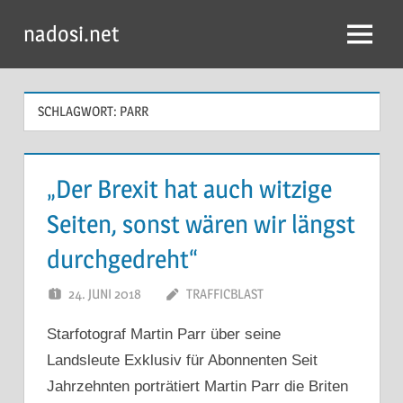
Zum
nadosi.net
Inhalt
Menü
springen
SCHLAGWORT:
PARR
„Der Brexit hat auch witzige
Seiten, sonst wären wir längst
durchgedreht“
24. JUNI 2018
TRAFFICBLAST
Starfotograf Martin Parr über seine
Landsleute Exklusiv für Abonnenten Seit
Jahrzehnten porträtiert Martin Parr die Briten