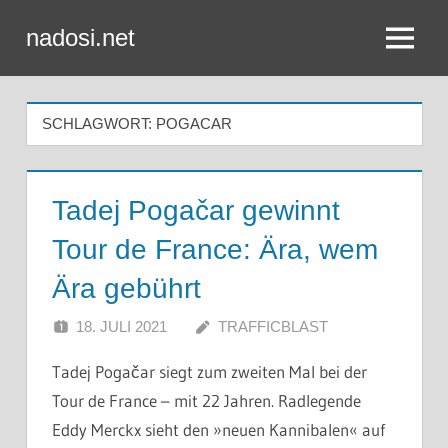
Zum
nadosi.net
Inhalt
Menü
springen
SCHLAGWORT:
POGACAR
Tadej Pogačar gewinnt
Tour de France: Ära, wem
Ära gebührt
18. JULI 2021
TRAFFICBLAST
Tadej Pogačar siegt zum zweiten Mal bei der
Tour de France – mit 22 Jahren. Radlegende
Eddy Merckx sieht den »neuen Kannibalen« auf