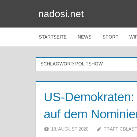
Zum
nadosi.net
Inhalt
springen
STARTSEITE
NEWS
SPORT
WI
SCHLAGWORT:
POLITSHOW
US-Demokraten:
auf dem Nominier
18. AUGUST 2020
TRAFFICBLAS