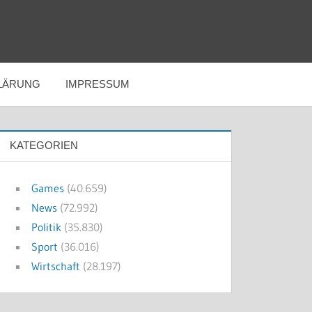
LÄRUNG
IMPRESSUM
KATEGORIEN
Games
(40.659)
News
(72.992)
Politik
(35.830)
Sport
(36.016)
Wirtschaft
(28.197)