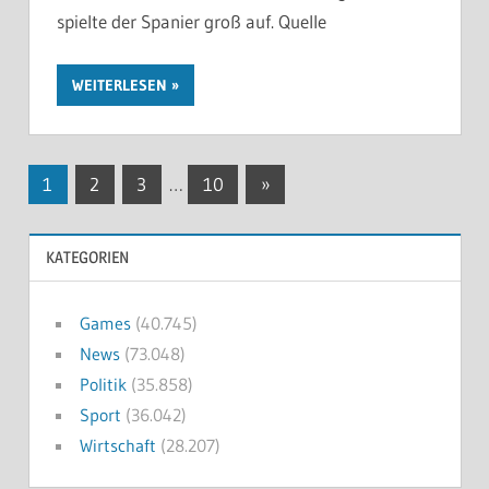
spielte der Spanier groß auf. Quelle
WEITERLESEN
Seitennummerierung
Nächste
1
2
3
…
10
»
Beiträge
der
KATEGORIEN
Beiträge
Games
(40.745)
News
(73.048)
Politik
(35.858)
Sport
(36.042)
Wirtschaft
(28.207)