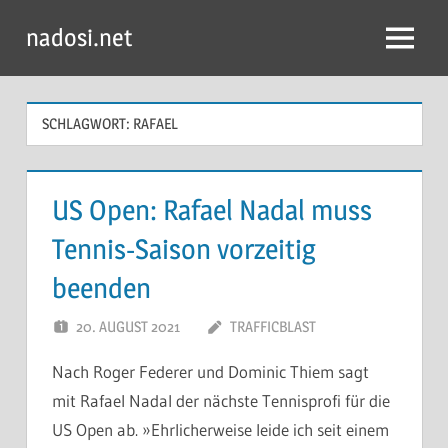
Zum
nadosi.net
Inhalt
Menü
springen
SCHLAGWORT:
RAFAEL
US Open: Rafael Nadal muss
Tennis-Saison vorzeitig
beenden
20. AUGUST 2021
TRAFFICBLAST
Nach Roger Federer und Dominic Thiem sagt
mit Rafael Nadal der nächste Tennisprofi für die
US Open ab. »Ehrlicherweise leide ich seit einem