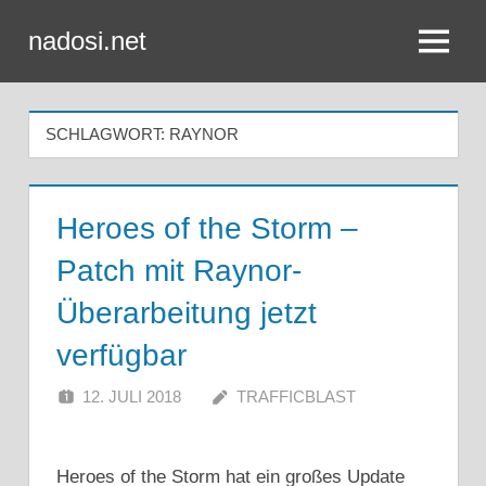
Zum
nadosi.net
Inhalt
Menü
springen
SCHLAGWORT:
RAYNOR
Heroes of the Storm –
Patch mit Raynor-
Überarbeitung jetzt
verfügbar
12. JULI 2018
TRAFFICBLAST
Heroes of the Storm hat ein großes Update