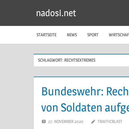
Zum
nadosi.net
Inhalt
springen
STARTSEITE
NEWS
SPORT
WIRTSCHAF
SCHLAGWORT:
RECHTSEXTREMES
Bundeswehr: Rech
von Soldaten aufg
27. NOVEMBER 2020
TRAFFICBLAST