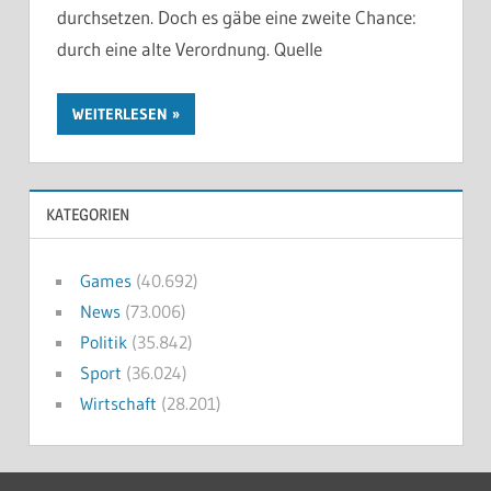
durchsetzen. Doch es gäbe eine zweite Chance:
durch eine alte Verordnung. Quelle
WEITERLESEN
KATEGORIEN
Games
(40.692)
News
(73.006)
Politik
(35.842)
Sport
(36.024)
Wirtschaft
(28.201)