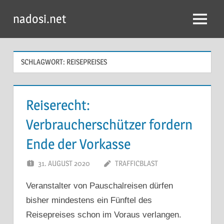
Zum
nadosi.net
Inhalt
Menü
springen
SCHLAGWORT:
REISEPREISES
Reiserecht:
Verbraucherschützer fordern
Ende der Vorkasse
31. AUGUST 2020
TRAFFICBLAST
Veranstalter von Pauschalreisen dürfen
bisher mindestens ein Fünftel des
Reisepreises schon im Voraus verlangen.